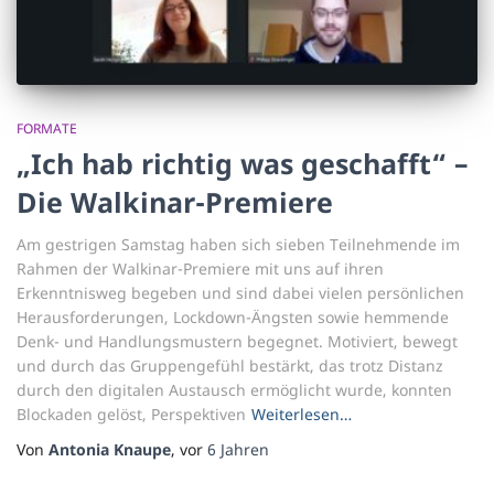
FORMATE
„Ich hab richtig was geschafft“ –
Die Walkinar-Premiere
Am gestrigen Samstag haben sich sieben Teilnehmende im
Rahmen der Walkinar-Premiere mit uns auf ihren
Erkenntnisweg begeben und sind dabei vielen persönlichen
Herausforderungen, Lockdown-Ängsten sowie hemmende
Denk- und Handlungsmustern begegnet. Motiviert, bewegt
und durch das Gruppengefühl bestärkt, das trotz Distanz
durch den digitalen Austausch ermöglicht wurde, konnten
Blockaden gelöst, Perspektiven
Weiterlesen…
Von
Antonia Knaupe
, vor
6 Jahren