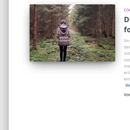
CO
D
f
Im
de
mi
soz
me
erl
ei
We
Vo