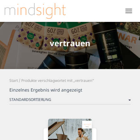
NAVIG
UMSC
vertrauen
Start
/ Produkte verschlagwortet mit „vertrauen“
Einzelnes Ergebnis wird angezeigt