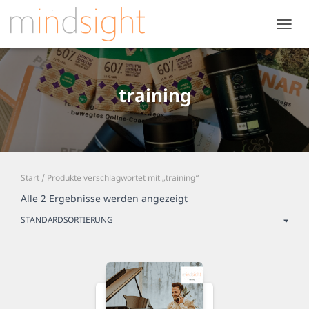
NAVIG
UMSC
training
Start
/ Produkte verschlagwortet mit „training“
Alle 2 Ergebnisse werden angezeigt