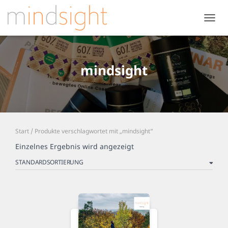
NAVIG
UMSC
mindsight
Start
/ Produkte verschlagwortet mit „mindsight“
Einzelnes Ergebnis wird angezeigt