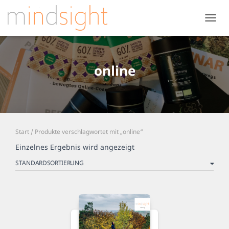
NAVIG
UMSC
online
Start
/ Produkte verschlagwortet mit „online“
Einzelnes Ergebnis wird angezeigt