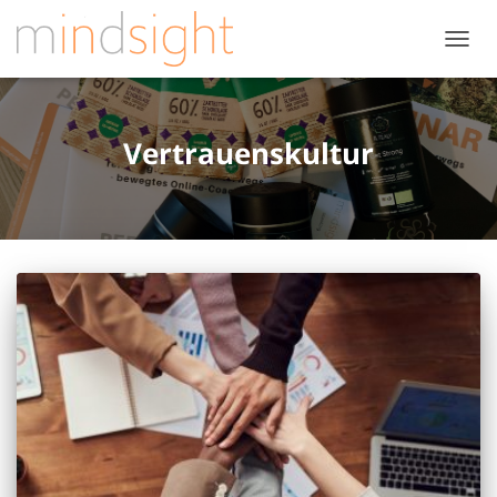
NAVIG
UMSC
Vertrauenskultur