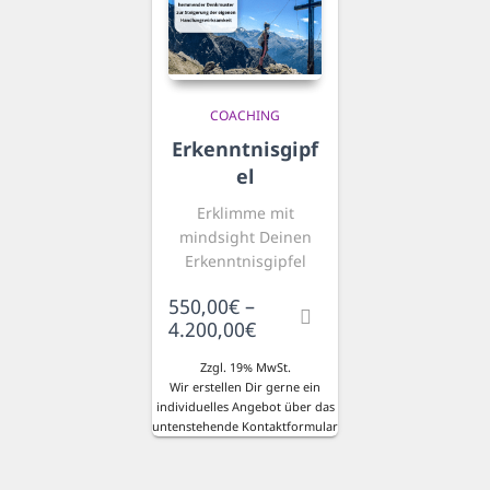
COACHING
Erkenntnisgipf
el
Erklimme mit
mindsight Deinen
Erkenntnisgipfel
550,00
€
–
Preisspanne:
4.200,00
€
550,00€
Zzgl. 19% MwSt.
bis
Wir erstellen Dir gerne ein
4.200,00€
individuelles Angebot über das
untenstehende Kontaktformular