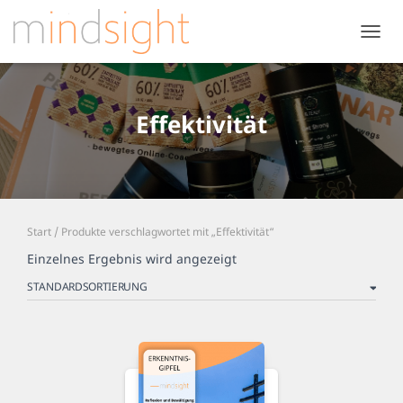
NAVIG
UMSC
Effektivität
Start
/ Produkte verschlagwortet mit „Effektivität“
Einzelnes Ergebnis wird angezeigt