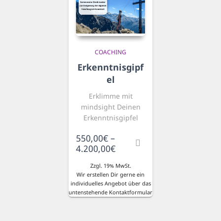
COACHING
Erkenntnisgipf
el
Erklimme mit
mindsight Deinen
Erkenntnisgipfel
550,00
€
–
Preisspanne:
4.200,00
€
550,00€
Zzgl. 19% MwSt.
bis
Wir erstellen Dir gerne ein
4.200,00€
individuelles Angebot über das
untenstehende Kontaktformular