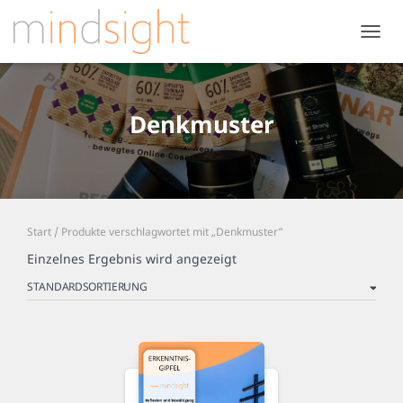
NAVIG
UMSC
Denkmuster
Start
/ Produkte verschlagwortet mit „Denkmuster“
Einzelnes Ergebnis wird angezeigt