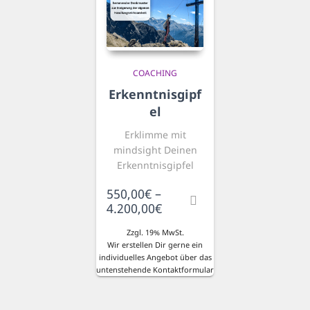
COACHING
Erkenntnisgipf
el
Erklimme mit
mindsight Deinen
Erkenntnisgipfel
550,00
€
–
Preisspanne:
4.200,00
€
550,00€
Zzgl. 19% MwSt.
bis
Wir erstellen Dir gerne ein
4.200,00€
individuelles Angebot über das
untenstehende Kontaktformular