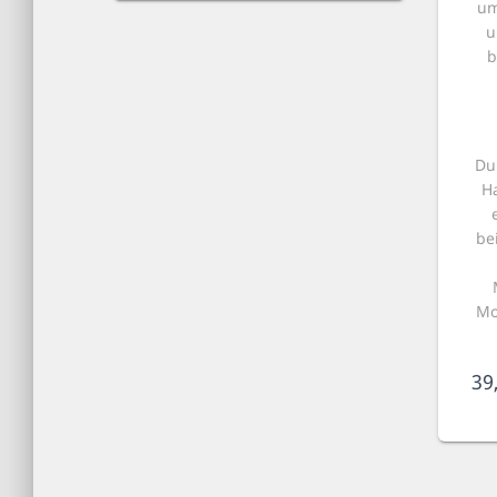
um
u
b
Du
H
be
Mo
39